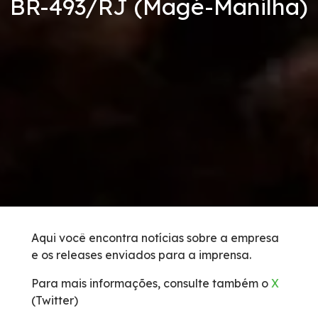
BR-493/RJ (Magé-Manilha)
Condições da Via
Serviços
Bases de Serviços Operacionais
Carta ao usuário
Postos de Serviços
Tarifas de Pedágio
Aqui você encontra notícias sobre a empresa
e os releases enviados para a imprensa.
Estatística de acidentes
Para mais informações, consulte também o
X
Benefícios Tarifários
(Twitter)