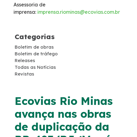
Assessoria de
Monitoramento 24h – CCO
imprensa:
imprensa.riominas@ecovias.com.br
Socorro Mecânico
Categorias
Socorro Médico
Boletim de obras
Boletim de tráfego
Releases
Inspeção de Tráfego
Todas as Notícias
Revistas
Apreensão de Animais
Faixa de domínio
Ecovias Rio Minas
avança nas obras
Combate a foco de incêndio
de duplicação da
Isenção de Veículos Oficiais