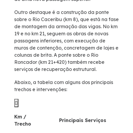
Outro destaque é a construção da ponte
0800
sobre o Rio Caceribu (km 8), que está na fase
de montagem da armação das vigas. No km
Fale Conosco
19 e no km 21, seguem as obras de novas
passagens inferiores, com execução de
muros de contenção, concretagem de lajes e
Trabalhe Conosco
colunas de brita. A ponte sobre o Rio
Roncador (km 21+420) também recebe
Canal de Transmissão
serviços de recuperação estrutural.
Abaixo, a tabela com alguns dos principais
trechos e intervenções:

Km /
Principais Serviços
Trecho