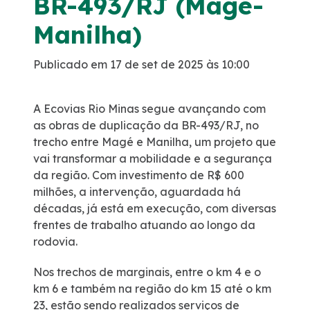
BR-493/RJ (Magé-
Faixa de Domínio
Manilha)
Publicado em 17 de set de 2025 às 10:00
Links úteis
Obras
A Ecovias Rio Minas segue avançando com
as obras de duplicação da BR-493/RJ, no
trecho entre Magé e Manilha, um projeto que
Estatísticas de Tráfego
vai transformar a mobilidade e a segurança
da região. Com investimento de R$ 600
Ponto de Parada e Descanso – PPD
milhões, a intervenção, aguardada há
décadas, já está em execução, com diversas
Sustentabilidade
frentes de trabalho atuando ao longo da
rodovia.
Compromisso voluntários ESG
Nos trechos de marginais, entre o km 4 e o
km 6 e também na região do km 15 até o km
Projetos Socioambientais
23, estão sendo realizados serviços de