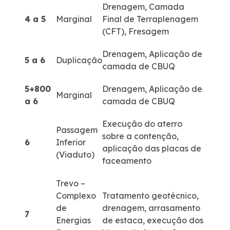
Drenagem, Camada
4 a 5
Marginal
Final de Terraplenagem
(CFT), Fresagem
Drenagem, Aplicação de
5 a 6
Duplicação
camada de CBUQ
5+800
Drenagem, Aplicação de
Marginal
a 6
camada de CBUQ
Execução do aterro
Passagem
sobre a contenção,
6
Inferior
aplicação das placas de
(Viaduto)
faceamento
Trevo –
Complexo
Tratamento geotécnico,
de
drenagem, arrasamento
7
Energias
de estaca, execução dos