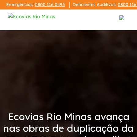
Emergências:
0800 116 0493
Deficientes Auditivos:
0800 116
Institucional
Demonstrações Financeiras
Publicações
Código de Conduta
Notícias
Ecovias Rio Minas avança
nas obras de duplicação da
Revistas