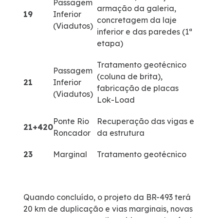
Passagem
armação da galeria,
19
Inferior
concretagem da laje
(Viadutos)
inferior e das paredes (1ª
etapa)
Tratamento geotécnico
Passagem
(coluna de brita),
21
Inferior
fabricação de placas
(Viadutos)
Lok-Load
Ponte Rio
Recuperação das vigas e
21+420
Roncador
da estrutura
23
Marginal
Tratamento geotécnico
Quando concluído, o projeto da BR-493 terá
20 km de duplicação e vias marginais, novas