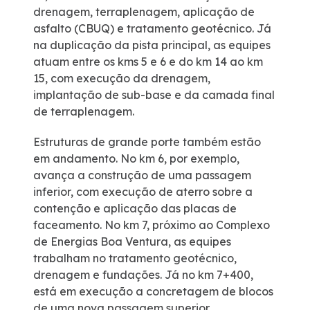
drenagem, terraplenagem, aplicação de
asfalto (CBUQ) e tratamento geotécnico. Já
Certificações
na duplicação da pista principal, as equipes
atuam entre os kms 5 e 6 e do km 14 ao km
Política de Gestão Integrada
15, com execução da drenagem,
implantação de sub-base e da camada final
Compromisso Ambiental
de terraplenagem.
Estruturas de grande porte também estão
Mapa da via
em andamento. No km 6, por exemplo,
avança a construção de uma passagem
Atendimento
inferior, com execução de aterro sobre a
contenção e aplicação das placas de
faceamento. No km 7, próximo ao Complexo
Ouvidoria
de Energias Boa Ventura, as equipes
trabalham no tratamento geotécnico,
Dúvidas
drenagem e fundações. Já no km 7+400,
está em execução a concretagem de blocos
Fornecedores
de uma nova passagem superior.