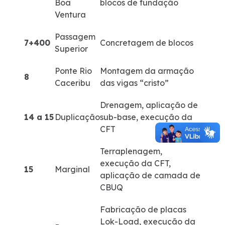
Boa
blocos de fundação
Ventura
Passagem
7+400
Concretagem de blocos
Superior
Ponte Rio
Montagem da armação
8
Caceribu
das vigas “cristo”
Drenagem, aplicação de
14 a 15
Duplicação
sub-base, execução da
CFT
Terraplenagem,
execução da CFT,
15
Marginal
aplicação de camada de
CBUQ
Fabricação de placas
Lok-Load, execução da