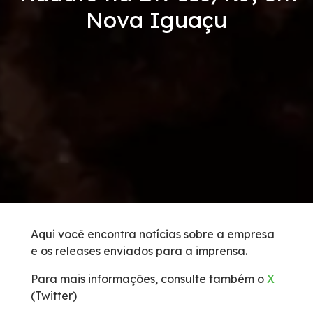
Nova Iguaçu
Condições da Via
Serviços
Bases de Serviços Operacionais
Carta ao usuário
Postos de Serviços
Tarifas de Pedágio
Aqui você encontra notícias sobre a empresa
e os releases enviados para a imprensa.
Estatística de acidentes
Para mais informações, consulte também o
X
Benefícios Tarifários
(Twitter)