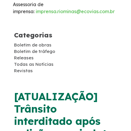
Assessoria de
Monitoramento 24h – CCO
imprensa:
imprensa.riominas@ecovias.com.br
Socorro Mecânico
Categorias
Socorro Médico
Boletim de obras
Boletim de tráfego
Releases
Inspeção de Tráfego
Todas as Notícias
Revistas
Apreensão de Animais
Faixa de domínio
[ATUALIZAÇÃO]
Trânsito
Combate a foco de incêndio
interditado após
Isenção de Veículos Oficiais