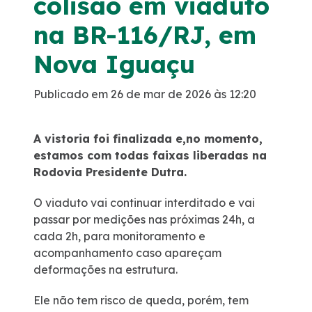
colisão em viaduto
Faixa de Domínio
na BR-116/RJ, em
Nova Iguaçu
Links úteis
Publicado em 26 de mar de 2026 às 12:20
Obras
A vistoria foi finalizada e,no momento,
Estatísticas de Tráfego
estamos com todas faixas liberadas na
Rodovia Presidente Dutra.
Ponto de Parada e Descanso – PPD
O viaduto vai continuar interditado e vai
passar por medições nas próximas 24h, a
Sustentabilidade
cada 2h, para monitoramento e
acompanhamento caso apareçam
Compromisso voluntários ESG
deformações na estrutura.
Ele não tem risco de queda, porém, tem
Projetos Socioambientais