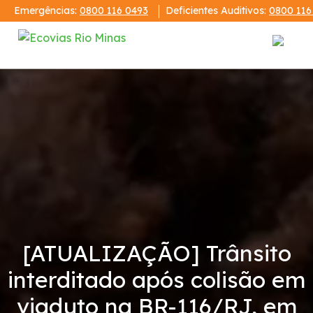
Emergências:
0800 116 0493
Deficientes Auditivos:
0800 116
Institucional
Demonstrações Financeiras
Publicações
Código de Conduta
[ATUALIZAÇÃO] Trânsito
Notícias
interditado após colisão em
Revistas
viaduto na BR-116/RJ, em