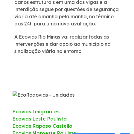
danos estruturais em uma das vigas e a
interdição segue por questões de segurança
Certificações
viária até amanhã pela manhã, no término
das 24h para uma nova avaliação.
Política de Gestão Integrada
A Ecovias Rio Minas vai realizar todas as
intervenções e dar apoio ao município na
Compromisso Ambiental
sinalização viária no entorno.
Mapa da via
Atendimento
Ouvidoria
Ecovias Imigrantes
Dúvidas
Ecovias Leste Paulista
Ecovias Raposo Castello
Fornecedores
Ecovias Noroeste Paulista