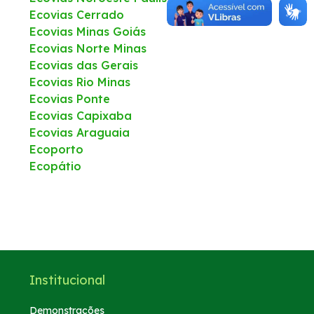
Ecovias Cerrado
Ecovias Minas Goiás
0800
Ecovias Norte Minas
Ecovias das Gerais
Fale Conosco
Ecovias Rio Minas
Ecovias Ponte
Ecovias Capixaba
Trabalhe Conosco
Ecovias Araguaia
Ecoporto
Canal de Transmissão
Ecopátio
Institucional
Demonstrações