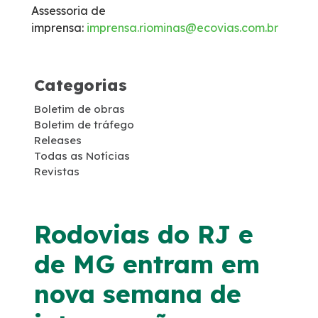
Assessoria de
Monitoramento 24h – CCO
imprensa:
imprensa.riominas@ecovias.com.br
Socorro Mecânico
Categorias
Socorro Médico
Boletim de obras
Boletim de tráfego
Releases
Inspeção de Tráfego
Todas as Notícias
Revistas
Apreensão de Animais
Faixa de domínio
Rodovias do RJ e
de MG entram em
Combate a foco de incêndio
nova semana de
Isenção de Veículos Oficiais