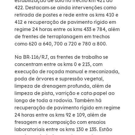
estabilização de solo no trecho km 421 ao
422. Destacam‑se ainda intervenções como
retirada de postes e rede entre os kms 410 e
0800
412 e recuperação de pavimento rígido em
regime 24 horas entre os kms 433 e 784, além
Fale Conosco
de frentes de terraplanagem em trechos
como 620 a 640, 700 a 720 e 780 a 800.
Trabalhe Conosco
Na BR‑116/RJ, as frentes de trabalho se
concentram entre os kms 0 e 215, com
Canal de Transmissão
execução de roçada manual e mecanizada,
poda de árvores e supressão vegetal,
limpeza de drenagem profunda, além de
limpeza de pista, varrição e cata‑papel ao
longo de toda a rodovia. Também há
recuperação de pavimento rígido em regime
24 horas entre os kms 92 e 109, além de
fresagem e recomposição com ensaios
laboratoriais entre os kms 130 e 135. Estão