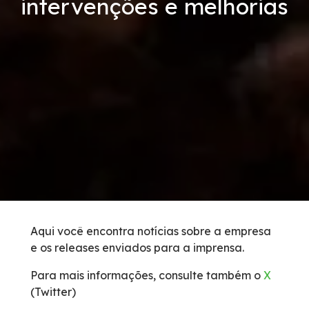
intervenções e melhorias
Condições da Via
Serviços
Bases de Serviços Operacionais
Carta ao usuário
Postos de Serviços
Tarifas de Pedágio
Aqui você encontra notícias sobre a empresa
e os releases enviados para a imprensa.
Estatística de acidentes
Para mais informações, consulte também o
X
Benefícios Tarifários
(Twitter)