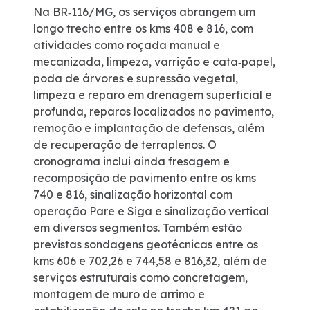
Na BR‑116/MG, os serviços abrangem um
longo trecho entre os kms 408 e 816, com
Certificações
atividades como roçada manual e
mecanizada, limpeza, varrição e cata‑papel,
Política de Gestão Integrada
poda de árvores e supressão vegetal,
limpeza e reparo em drenagem superficial e
Compromisso Ambiental
profunda, reparos localizados no pavimento,
remoção e implantação de defensas, além
de recuperação de terraplenos. O
Mapa da via
cronograma inclui ainda fresagem e
recomposição de pavimento entre os kms
Atendimento
740 e 816, sinalização horizontal com
operação Pare e Siga e sinalização vertical
em diversos segmentos. Também estão
Ouvidoria
previstas sondagens geotécnicas entre os
kms 606 e 702,26 e 744,58 e 816,32, além de
Dúvidas
serviços estruturais como concretagem,
montagem de muro de arrimo e
Fornecedores