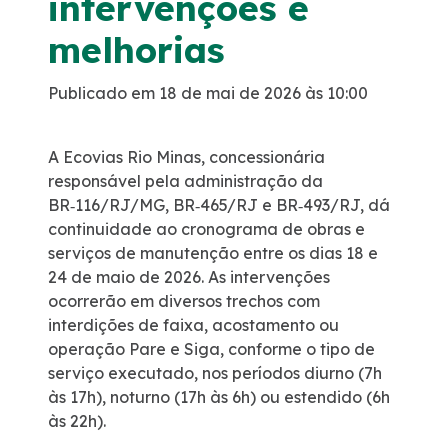
intervenções e
Faixa de Domínio
melhorias
Publicado em 18 de mai de 2026 às 10:00
Links úteis
Obras
A Ecovias Rio Minas, concessionária
responsável pela administração da
BR‑116/RJ/MG, BR‑465/RJ e BR‑493/RJ, dá
Estatísticas de Tráfego
continuidade ao cronograma de obras e
serviços de manutenção entre os dias 18 e
Ponto de Parada e Descanso – PPD
24 de maio de 2026. As intervenções
ocorrerão em diversos trechos com
Sustentabilidade
interdições de faixa, acostamento ou
operação Pare e Siga, conforme o tipo de
serviço executado, nos períodos diurno (7h
Compromisso voluntários ESG
às 17h), noturno (17h às 6h) ou estendido (6h
às 22h).
Projetos Socioambientais