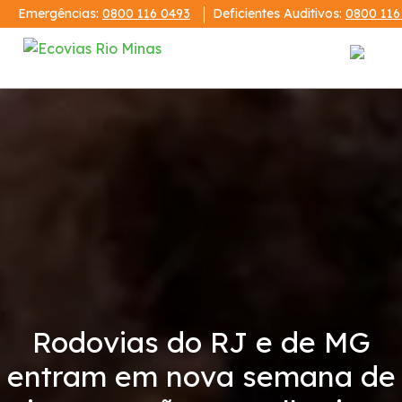
Emergências:
0800 116 0493
Deficientes Auditivos:
0800 116
Institucional
Demonstrações Financeiras
Publicações
Código de Conduta
Notícias
Rodovias do RJ e de MG
entram em nova semana de
Revistas