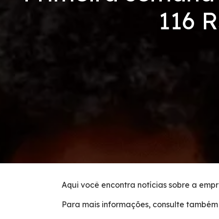
Revistas
116 R
Condições da Via
Serviços
Bases de Serviços Operacionais
Carta ao usuário
Postos de Serviços
Tarifas de Pedágio
Aqui você encontra notícias sobre a empr
Estatística de acidentes
Para mais informações, consulte também