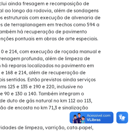
clui ainda fresagem e recomposição de
cal ao longo da rodovia, além de sondagens
s estruturais com execução de alvenaria de
ntes de terraplanagem em trechos como 594 a
2. Também há recuperação de pavimento
enções pontuais em obras de arte especiais.
ms 0 e 214, com execução de roçada manual e
drenagem profunda, além de limpeza de
m há reparos localizados no pavimento em
8 e 168 e 214, além de recuperação de
is sentidos. Estão previstos ainda serviços
s 125 e 135 e 190 e 220, inclusive no
 e 90 e 130 a 140. Também integram o
e duto de gás natural no km 112 ao 113,
ão de encosta no km 71,3 e sinalização
idades de limpeza, varrição, cata‑papel,