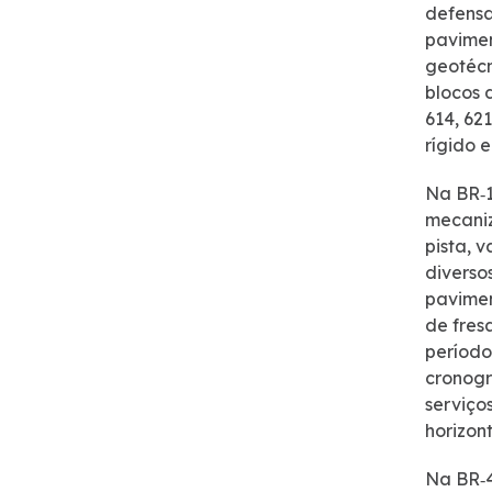
defensa
Isenção de Veículos Oficiais
pavimen
geotécn
Faixa de Domínio
blocos 
614, 62
rígido 
Links úteis
Na BR‑1
Obras
mecaniz
pista, 
diverso
Estatísticas de Tráfego
pavimen
de fres
Ponto de Parada e Descanso – PPD
período
cronogr
Sustentabilidade
serviço
horizon
Compromisso voluntários ESG
Na BR‑4