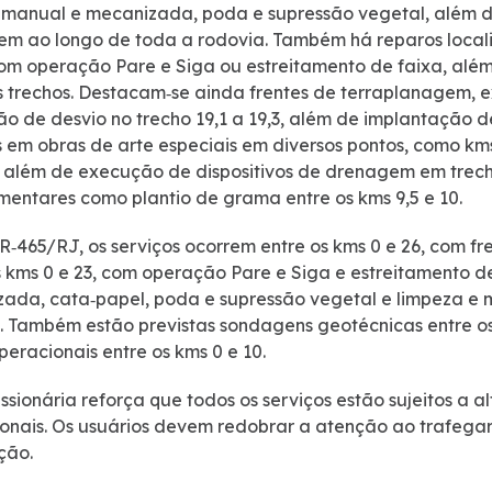
manual e mecanizada, poda e supressão vegetal, além de
m ao longo de toda a rodovia. Também há reparos locali
com operação Pare e Siga ou estreitamento de faixa, a
s trechos. Destacam‑se ainda frentes de terraplanagem, 
o de desvio no trecho 19,1 a 19,3, além de implantação d
 em obras de arte especiais em diversos pontos, como kms 7,
, além de execução de dispositivos de drenagem em trecho
entares como plantio de grama entre os kms 9,5 e 10.
R‑465/RJ, os serviços ocorrem entre os kms 0 e 26, com fr
s kms 0 e 23, com operação Pare e Siga e estreitamento 
ada, cata‑papel, poda e supressão vegetal e limpeza 
. Também estão previstas sondagens geotécnicas entre os
peracionais entre os kms 0 e 10.
ssionária reforça que todos os serviços estão sujeitos a a
onais. Os usuários devem redobrar a atenção ao trafegar 
ção.