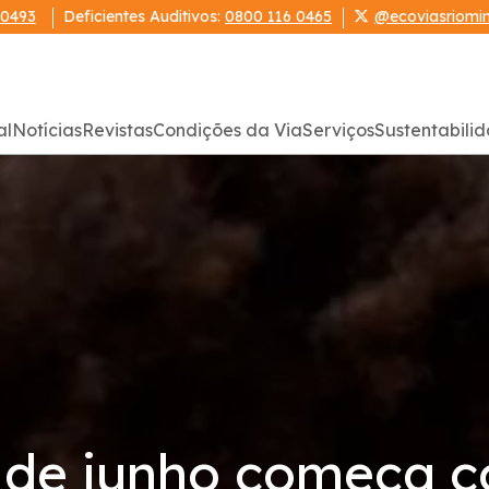
 0493
Deficientes Auditivos:
0800 116 0465
@ecoviasriomi
al
Notícias
Revistas
Condições da Via
Serviços
Sustentabili
 de junho começa c