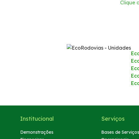
Clique a
Fornecedores
0800
Fale Conosco
Ec
Eco
Trabalhe Conosco
Ec
Ec
Canal de Transmissão
Ec
Institucional
Serviços
Demonstrações
Bases de Serviço