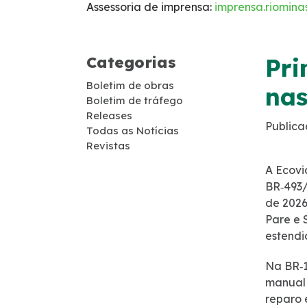
Assessoria de imprensa:
imprensa.riomina
Benefícios Tarifários
Monitoramento 24h – CCO
Categorias
Pri
Boletim de obras
Socorro Mecânico
nas
Boletim de tráfego
Releases
Publica
Socorro Médico
Todas as Notícias
Revistas
Inspeção de Tráfego
A Ecovi
BR‑493/
de 2026
Apreensão de Animais
Pare e 
estendi
Faixa de domínio
Na BR‑1
manual 
Combate a foco de incêndio
reparo 