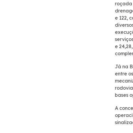
roçada 
Projetos Socioambientais
drenage
e 122, 
diverso
Certificações
execuçã
serviços
Política de Gestão Integrada
e 24,28
complem
Compromisso Ambiental
Já na B
entre o
Mapa da via
mecaniz
rodovia
Atendimento
bases o
A conce
Ouvidoria
operaci
sinaliza
Dúvidas