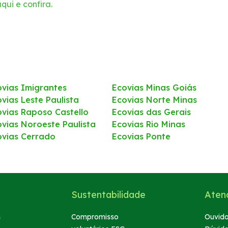
qui e confira.
ovias Imigrantes
Ecovias Minas Goiás
vias Leste Paulista
Ecovias Norte Minas
ovias Raposo Castello
Ecovias das Gerais
ovias Noroeste Paulista
Ecovias Rio Minas
ovias Cerrado
Ecovias Ponte
Sustentabilidade
Aten
s
Compromisso
Ouvido