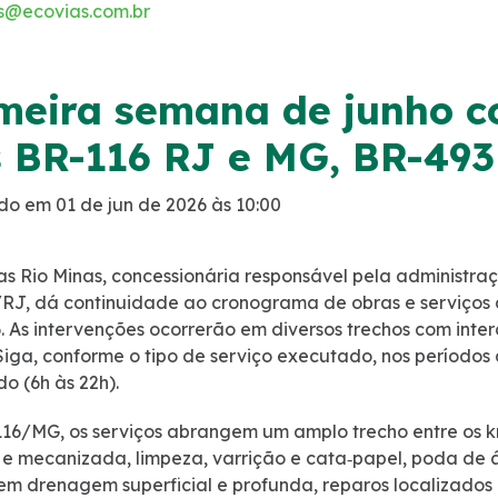
s@ecovias.com.br
meira semana de junho 
 BR-116 RJ e MG, BR-493
do em 01 de jun de 2026 às 10:00
as Rio Minas, concessionária responsável pela administ
RJ, dá continuidade ao cronograma de obras e serviços d
. As intervenções ocorrerão em diversos trechos com int
Siga, conforme o tipo de serviço executado, nos períodos d
do (6h às 22h).
16/MG, os serviços abrangem um amplo trecho entre os 
e mecanizada, limpeza, varrição e cata‑papel, poda de á
em drenagem superficial e profunda, reparos localizado