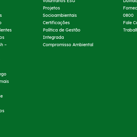
voluntários ESG
Dúvid
Projetos
Forne
s
Socioambientais
0800
o
Certificações
Fale C
dentes
Política de Gestão
Trabal
ios
Integrada
h –
Compromisso Ambiental
o
ego
mais
de
os