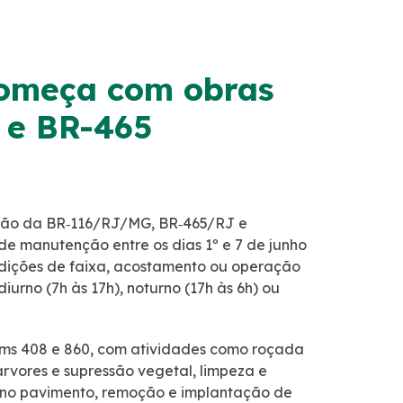
começa com obras
 e BR-465
ração da BR‑116/RJ/MG, BR‑465/RJ e
e manutenção entre os dias 1º e 7 de junho
erdições de faixa, acostamento ou operação
iurno (7h às 17h), noturno (17h às 6h) ou
kms 408 e 860, com atividades como roçada
rvores e supressão vegetal, limpeza e
s no pavimento, remoção e implantação de