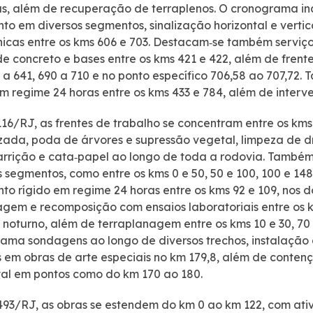
s, além de recuperação de terraplenos. O cronograma in
to em diversos segmentos, sinalização horizontal e verti
icas entre os kms 606 e 703. Destacam‑se também serviço
de concreto e bases entre os kms 421 e 422, além de fre
1 a 641, 690 a 710 e no ponto específico 706,58 ao 707,7
em regime 24 horas entre os kms 433 e 784, além de interv
16/RJ, as frentes de trabalho se concentram entre os k
ada, poda de árvores e supressão vegetal, limpeza de 
varrição e cata‑papel ao longo de toda a rodovia. També
s segmentos, como entre os kms 0 e 50, 50 e 100, 100 e 14
to rígido em regime 24 horas entre os kms 92 e 109, nos do
agem e recomposição com ensaios laboratoriais entre os km
 noturno, além de terraplanagem entre os kms 10 e 30, 70
ama sondagens ao longo de diversos trechos, instalação d
s em obras de arte especiais no km 179,8, além de contenç
tal em pontos como do km 170 ao 180.
93/RJ, as obras se estendem do km 0 ao km 122, com ativ