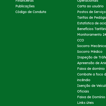
Financeiras
Operacionais
Publicações
Carta ao usuário
Código de Conduta
Postos de Serviço
Tarifas de Pedági
Estatística de aci
Benefícios Tarifár
Monitoramento 24
CCO
Socorro Mecânic
Socorro Médico
Inspeção de Tráf
Apreensão de Ani
Faixa de domínio
Combate a foco 
incêndio
Isenção de Veícul
Oficiais
Faixa de Domínio
Links úteis