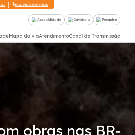
nas
ecoviasriominas
Acessiblidade
Ouvidoria
Pesquise
dade
Mapa da via
Atendimento
Canal de Transmissão
om obras nas BR-