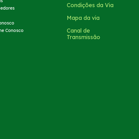
as
Condições da Via
cedores
Mapa da via
onosco
Canal de
he Conosco
Transmissão