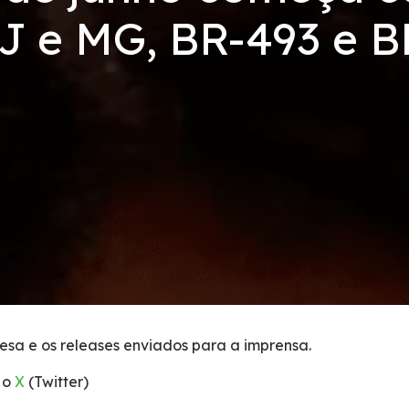
J e MG, BR-493 e 
esa e os releases enviados para a imprensa.
 o
X
(Twitter)